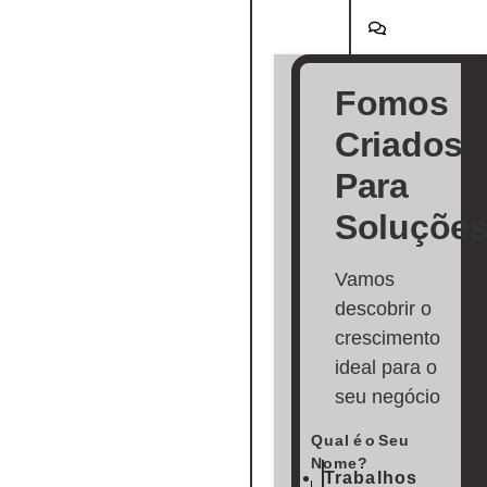
Fomos
Criados
Para
Soluçõe
Vamos
descobrir o
crescimento
ideal para o
seu negócio
Qual é o Seu
Nome?
Trabalhos