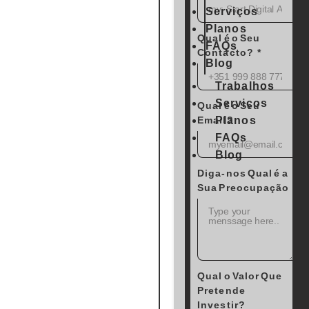
Serviços
Planos
Qual é o Seu
FAQs
Contacto?
Blog
Trabalhos
Serviços
Qual é o Seu
Planos
Email?
FAQs
Blog
Diga-nos Qual é a
Sua Preocupação
Qual o Valor Que
Pretende
Investir?